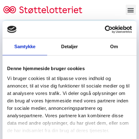
Bestil lodsedler
Samtykke
Detaljer
Om
Tjen penge og støt
Tjen penge til:
Denne hjemmeside bruger cookies
Foreningen/klubben/holdet
Skolen/skoleklassen
Vi bruger cookies til at tilpasse vores indhold og
Spejdere/spejdergruppen/FDF’ere, m.fl.
annoncer, til at vise dig funktioner til sociale medier og til
at analysere vores trafik. Vi deler også oplysninger om
Kontor
din brug af vores hjemmeside med vores partnere inden
for sociale medier, annonceringspartnere og
Tjenpengeogstoet.dk
analysepartnere. Vores partnere kan kombinere disse
Ejby Industrivej 91
data med andre oplysninger, du har givet dem, eller som
DK – 2600 Glostrup
de har indsamlet fra din brug af deres tjenester.
CVR:
19347508