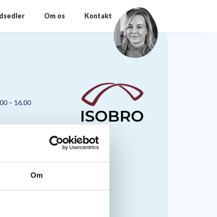
odsedler
Om os
Kontakt
.00 – 16.00
Om
nmark A/S