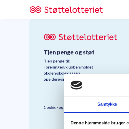
Tjen penge og støt
Tjen penge til:
Foreningen/klubben/holdet
Skolen/skoleklassen
Spejdere/spejdergruppen/FDF’ere, m.fl.
Samtykke
Cookie- og Persondatapolitik
Støttelo
Denne hjemmeside bruger c