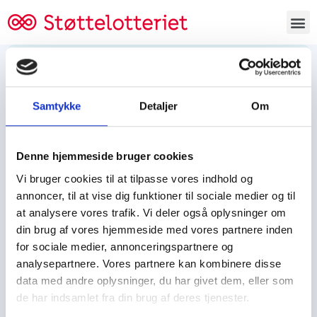
Bestil lodsedler
Samtykke
Detaljer
Om
Tjen penge og støt
Tjen penge til:
Denne hjemmeside bruger cookies
Foreningen/klubben/holdet
Skolen/skoleklassen
Vi bruger cookies til at tilpasse vores indhold og
Spejdere/spejdergruppen/FDF’ere, m.fl.
annoncer, til at vise dig funktioner til sociale medier og til
at analysere vores trafik. Vi deler også oplysninger om
Kontor
din brug af vores hjemmeside med vores partnere inden
for sociale medier, annonceringspartnere og
Tjenpengeogstoet.dk
analysepartnere. Vores partnere kan kombinere disse
Ejby Industrivej 91
data med andre oplysninger, du har givet dem, eller som
DK – 2600 Glostrup
de har indsamlet fra din brug af deres tjenester.
CVR:
19347508