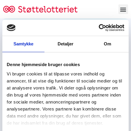
Bestil lodsedler
Samtykke
Detaljer
Om
Tjen penge og støt
Tjen penge til:
Denne hjemmeside bruger cookies
Foreningen/klubben/holdet
Skolen/skoleklassen
Vi bruger cookies til at tilpasse vores indhold og
Spejdere/spejdergruppen/FDF’ere, m.fl.
annoncer, til at vise dig funktioner til sociale medier og til
at analysere vores trafik. Vi deler også oplysninger om
Kontor
din brug af vores hjemmeside med vores partnere inden
for sociale medier, annonceringspartnere og
Tjenpengeogstoet.dk
analysepartnere. Vores partnere kan kombinere disse
Ejby Industrivej 91
data med andre oplysninger, du har givet dem, eller som
DK – 2600 Glostrup
de har indsamlet fra din brug af deres tjenester.
CVR:
19347508