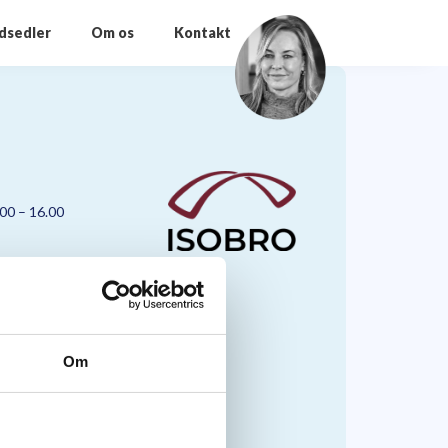
odsedler
Om os
Kontakt
.00 – 16.00
Om
nmark A/S