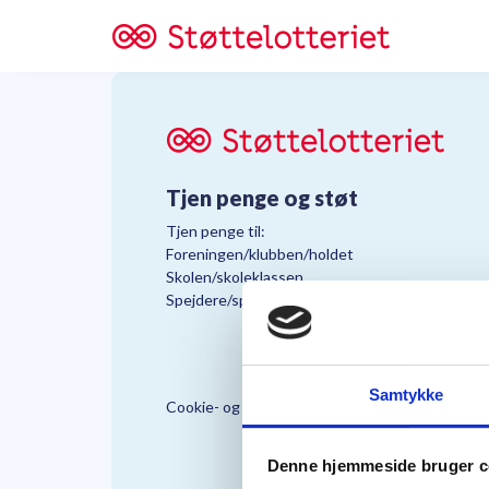
Tjen penge og støt
Tjen penge til:
Foreningen/klubben/holdet
Skolen/skoleklassen
Spejdere/spejdergruppen/FDF’ere, m.fl.
Samtykke
Cookie- og Persondatapolitik
Støttelo
Denne hjemmeside bruger c