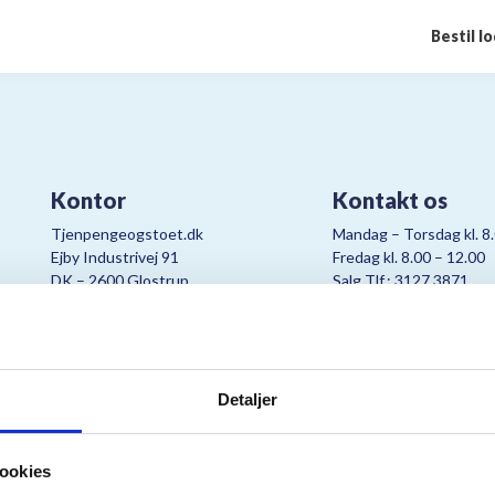
Bestil l
Kontor
Kontakt os
Tjenpengeogstoet.dk
Mandag – Torsdag kl. 8
Ejby Industrivej 91
Fredag kl. 8.00 – 12.00
DK – 2600 Glostrup
Salg Tlf.: 3127 3871
CVR:
19347508
Mail:
cjo@bording.dk
Detaljer
tteriet er et samarbejde imellem Kræftens Bekæmpelse og Bording Da
ookies