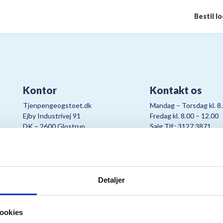
Bestil l
Kontor
Kontakt os
Tjenpengeogstoet.dk
Mandag – Torsdag kl. 8
Ejby Industrivej 91
Fredag kl. 8.00 – 12.00
DK – 2600 Glostrup
Salg Tlf.: 3127 3871
CVR:
19347508
Mail:
cjo@bording.dk
Detaljer
tteriet er et samarbejde imellem Kræftens Bekæmpelse og Bording Da
ookies