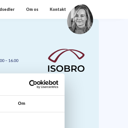
odsedler
Om os
Kontakt
.00 – 16.00
Om
nmark A/S