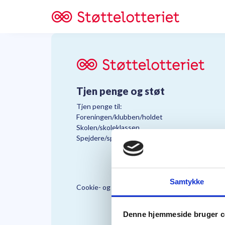
Tjen penge og støt
Tjen penge til:
Foreningen/klubben/holdet
Skolen/skoleklassen
Spejdere/spejdergruppen/FDF’ere, m.fl.
Samtykke
Cookie- og Persondatapolitik
Støttelo
Denne hjemmeside bruger c