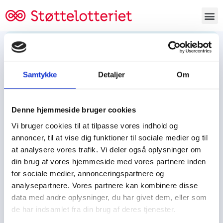
Bestil lodsedler
Samtykke
Detaljer
Om
Tjen penge og støt
Tjen penge til:
Denne hjemmeside bruger cookies
Foreningen/klubben/holdet
Skolen/skoleklassen
Vi bruger cookies til at tilpasse vores indhold og
Spejdere/spejdergruppen/FDF’ere, m.fl.
annoncer, til at vise dig funktioner til sociale medier og til
at analysere vores trafik. Vi deler også oplysninger om
Kontor
din brug af vores hjemmeside med vores partnere inden
for sociale medier, annonceringspartnere og
Tjenpengeogstoet.dk
analysepartnere. Vores partnere kan kombinere disse
Ejby Industrivej 91
data med andre oplysninger, du har givet dem, eller som
DK – 2600 Glostrup
de har indsamlet fra din brug af deres tjenester.
CVR:
19347508