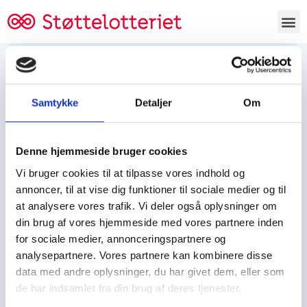
Bestil lodsedler
Samtykke
Detaljer
Om
Tjen penge og støt
Tjen penge til:
Denne hjemmeside bruger cookies
Foreningen/klubben/holdet
Skolen/skoleklassen
Vi bruger cookies til at tilpasse vores indhold og
Spejdere/spejdergruppen/FDF’ere, m.fl.
annoncer, til at vise dig funktioner til sociale medier og til
at analysere vores trafik. Vi deler også oplysninger om
Kontor
din brug af vores hjemmeside med vores partnere inden
for sociale medier, annonceringspartnere og
Tjenpengeogstoet.dk
analysepartnere. Vores partnere kan kombinere disse
Ejby Industrivej 91
data med andre oplysninger, du har givet dem, eller som
DK – 2600 Glostrup
de har indsamlet fra din brug af deres tjenester.
CVR:
19347508