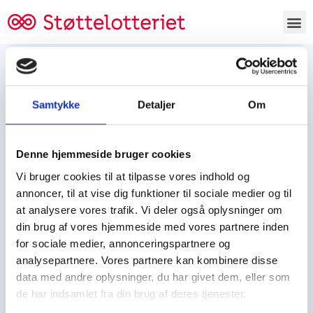
Bestil lodsedler
Samtykke
Detaljer
Om
Tjen penge og støt
Tjen penge til:
Denne hjemmeside bruger cookies
Foreningen/klubben/holdet
Skolen/skoleklassen
Vi bruger cookies til at tilpasse vores indhold og
Spejdere/spejdergruppen/FDF’ere, m.fl.
annoncer, til at vise dig funktioner til sociale medier og til
at analysere vores trafik. Vi deler også oplysninger om
Kontor
din brug af vores hjemmeside med vores partnere inden
for sociale medier, annonceringspartnere og
Tjenpengeogstoet.dk
analysepartnere. Vores partnere kan kombinere disse
Ejby Industrivej 91
data med andre oplysninger, du har givet dem, eller som
DK – 2600 Glostrup
de har indsamlet fra din brug af deres tjenester.
CVR:
19347508