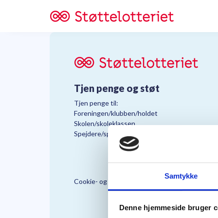
Tjen penge og støt
Tjen penge til:
Foreningen/klubben/holdet
Skolen/skoleklassen
Spejdere/spejdergruppen/FDF’ere, m.fl.
Samtykke
Cookie- og Persondatapolitik
Støttelo
Denne hjemmeside bruger c