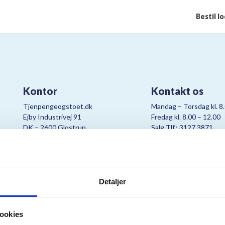
Bestil l
Kontor
Kontakt os
Tjenpengeogstoet.dk
Mandag – Torsdag kl. 8
Ejby Industrivej 91
Fredag kl. 8.00 – 12.00
DK – 2600 Glostrup
Salg Tlf.: 3127 3871
CVR:
19347508
Mail:
cjo@bording.dk
Detaljer
tteriet er et samarbejde imellem Kræftens Bekæmpelse og Bording Da
ookies