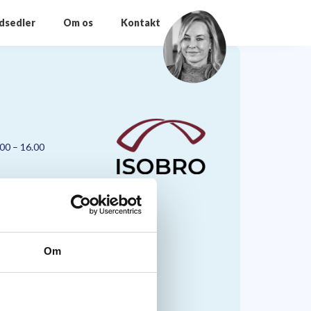
odsedler
Om os
Kontakt
.00 – 16.00
Om
nmark A/S