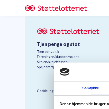
Tjen penge og støt
Tjen penge til:
Foreningen/klubben/holdet
Skolen/skoleklassen
Spejdere/spejdergruppen/FDF’ere, m.fl.
Samtykke
Cookie- og Persondatapolitik
Støttelo
Denne hjemmeside bruger c