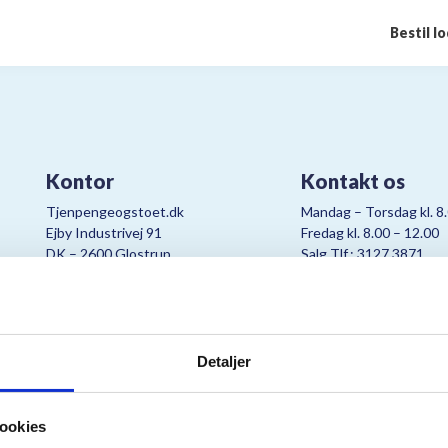
Bestil l
Kontor
Kontakt os
Tjenpengeogstoet.dk
Mandag – Torsdag kl. 8
Ejby Industrivej 91
Fredag kl. 8.00 – 12.00
DK – 2600 Glostrup
Salg Tlf.: 3127 3871
CVR:
19347508
Mail:
cjo@bording.dk
Detaljer
tteriet er et samarbejde imellem Kræftens Bekæmpelse og Bording Da
ookies