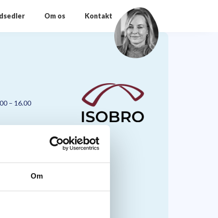
odsedler
Om os
Kontakt
.00 – 16.00
Om
nmark A/S