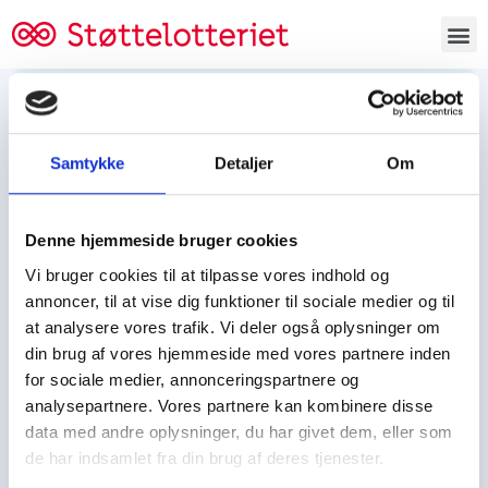
Bestil lodsedler
Samtykke
Detaljer
Om
Tjen penge og støt
Tjen penge til:
Denne hjemmeside bruger cookies
Foreningen/klubben/holdet
Skolen/skoleklassen
Vi bruger cookies til at tilpasse vores indhold og
Spejdere/spejdergruppen/FDF’ere, m.fl.
annoncer, til at vise dig funktioner til sociale medier og til
at analysere vores trafik. Vi deler også oplysninger om
Kontor
din brug af vores hjemmeside med vores partnere inden
for sociale medier, annonceringspartnere og
Tjenpengeogstoet.dk
analysepartnere. Vores partnere kan kombinere disse
Ejby Industrivej 91
data med andre oplysninger, du har givet dem, eller som
DK – 2600 Glostrup
de har indsamlet fra din brug af deres tjenester.
CVR:
19347508