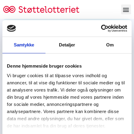
Bestil lodsedler
Samtykke
Detaljer
Om
Tjen penge og støt
Tjen penge til:
Denne hjemmeside bruger cookies
Foreningen/klubben/holdet
Skolen/skoleklassen
Vi bruger cookies til at tilpasse vores indhold og
Spejdere/spejdergruppen/FDF’ere, m.fl.
annoncer, til at vise dig funktioner til sociale medier og til
at analysere vores trafik. Vi deler også oplysninger om
Kontor
din brug af vores hjemmeside med vores partnere inden
for sociale medier, annonceringspartnere og
Tjenpengeogstoet.dk
analysepartnere. Vores partnere kan kombinere disse
Ejby Industrivej 91
data med andre oplysninger, du har givet dem, eller som
DK – 2600 Glostrup
de har indsamlet fra din brug af deres tjenester.
CVR:
19347508