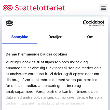
Bestil lodsedler
Samtykke
Detaljer
Om
Tjen penge og støt
Tjen penge til:
Denne hjemmeside bruger cookies
Foreningen/klubben/holdet
Skolen/skoleklassen
Vi bruger cookies til at tilpasse vores indhold og
Spejdere/spejdergruppen/FDF’ere, m.fl.
annoncer, til at vise dig funktioner til sociale medier og til
at analysere vores trafik. Vi deler også oplysninger om
Kontor
din brug af vores hjemmeside med vores partnere inden
for sociale medier, annonceringspartnere og
Tjenpengeogstoet.dk
analysepartnere. Vores partnere kan kombinere disse
Ejby Industrivej 91
data med andre oplysninger, du har givet dem, eller som
DK – 2600 Glostrup
de har indsamlet fra din brug af deres tjenester.
CVR:
19347508