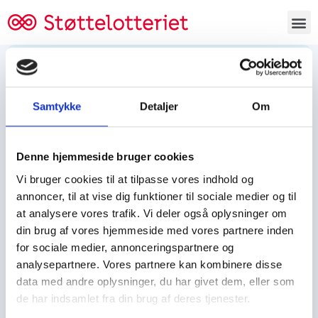
Bestil lodsedler
Samtykke
Detaljer
Om
Tjen penge og støt
Tjen penge til:
Denne hjemmeside bruger cookies
Foreningen/klubben/holdet
Skolen/skoleklassen
Vi bruger cookies til at tilpasse vores indhold og
Spejdere/spejdergruppen/FDF’ere, m.fl.
annoncer, til at vise dig funktioner til sociale medier og til
at analysere vores trafik. Vi deler også oplysninger om
Kontor
din brug af vores hjemmeside med vores partnere inden
for sociale medier, annonceringspartnere og
Tjenpengeogstoet.dk
analysepartnere. Vores partnere kan kombinere disse
Ejby Industrivej 91
data med andre oplysninger, du har givet dem, eller som
DK – 2600 Glostrup
de har indsamlet fra din brug af deres tjenester.
CVR:
19347508