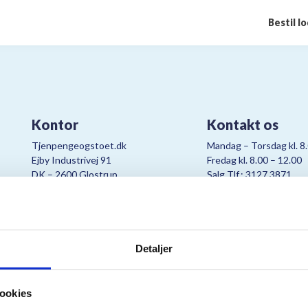
Bestil l
Kontor
Kontakt os
Tjenpengeogstoet.dk
Mandag – Torsdag kl. 8
Ejby Industrivej 91
Fredag kl. 8.00 – 12.00
DK – 2600 Glostrup
Salg Tlf.: 3127 3871
CVR:
19347508
Mail:
cjo@bording.dk
Detaljer
tteriet er et samarbejde imellem Kræftens Bekæmpelse og Bording Da
ookies