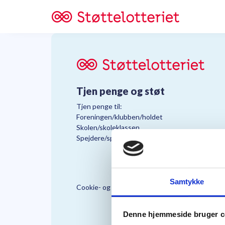
Tjen penge og støt
Tjen penge til:
Foreningen/klubben/holdet
Skolen/skoleklassen
Spejdere/spejdergruppen/FDF’ere, m.fl.
Samtykke
Cookie- og Persondatapolitik
Støttelo
Denne hjemmeside bruger c