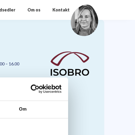
odsedler
Om os
Kontakt
.00 – 16.00
Om
nmark A/S