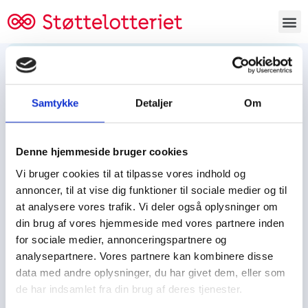
Bestil lodsedler
Samtykke
Detaljer
Om
Tjen penge og støt
Tjen penge til:
Denne hjemmeside bruger cookies
Foreningen/klubben/holdet
Skolen/skoleklassen
Vi bruger cookies til at tilpasse vores indhold og
Spejdere/spejdergruppen/FDF’ere, m.fl.
annoncer, til at vise dig funktioner til sociale medier og til
at analysere vores trafik. Vi deler også oplysninger om
Kontor
din brug af vores hjemmeside med vores partnere inden
for sociale medier, annonceringspartnere og
Tjenpengeogstoet.dk
analysepartnere. Vores partnere kan kombinere disse
Ejby Industrivej 91
data med andre oplysninger, du har givet dem, eller som
DK – 2600 Glostrup
de har indsamlet fra din brug af deres tjenester.
CVR:
19347508