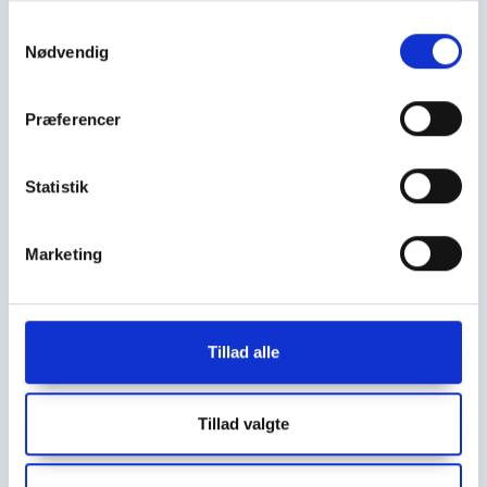
Samtykkevalg
Kontakt os
Nødvendig
Mandag – Torsdag kl. 8.00 – 16.00
Fredag kl. 8.00 – 12.00
Præferencer
Salg Tlf.: 3127 3871
Mail:
cjo@bording.dk
Statistik
Marketing
Tillad alle
Cookie- og Persondatapolitik
Tillad valgte
Støttelotteriet er et samarbejde imellem Kræftens
Bekæmpelse og Bording Danmark A/S