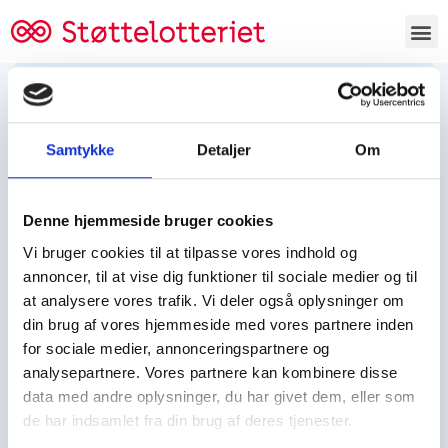
Bestil lodsedler
Samtykke
Detaljer
Om
Tjen penge og støt
Tjen penge til:
Denne hjemmeside bruger cookies
Foreningen/klubben/holdet
Skolen/skoleklassen
Vi bruger cookies til at tilpasse vores indhold og
Spejdere/spejdergruppen/FDF’ere, m.fl.
annoncer, til at vise dig funktioner til sociale medier og til
at analysere vores trafik. Vi deler også oplysninger om
Kontor
din brug af vores hjemmeside med vores partnere inden
for sociale medier, annonceringspartnere og
Tjenpengeogstoet.dk
analysepartnere. Vores partnere kan kombinere disse
Ejby Industrivej 91
data med andre oplysninger, du har givet dem, eller som
DK – 2600 Glostrup
de har indsamlet fra din brug af deres tjenester.
CVR:
19347508