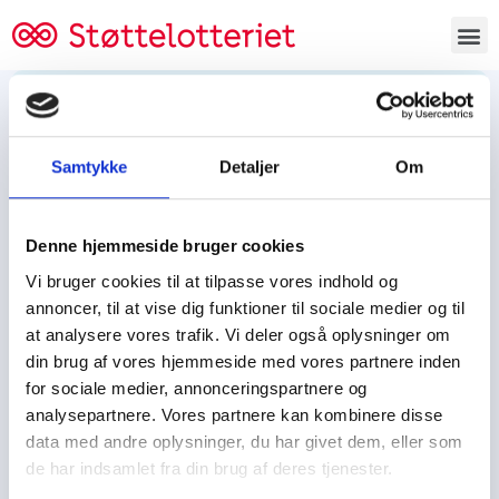
Bestil lodsedler
Samtykke
Detaljer
Om
Tjen penge og støt
Tjen penge til:
Denne hjemmeside bruger cookies
Foreningen/klubben/holdet
Skolen/skoleklassen
Vi bruger cookies til at tilpasse vores indhold og
Spejdere/spejdergruppen/FDF’ere, m.fl.
annoncer, til at vise dig funktioner til sociale medier og til
at analysere vores trafik. Vi deler også oplysninger om
Kontor
din brug af vores hjemmeside med vores partnere inden
for sociale medier, annonceringspartnere og
Tjenpengeogstoet.dk
analysepartnere. Vores partnere kan kombinere disse
Ejby Industrivej 91
data med andre oplysninger, du har givet dem, eller som
DK – 2600 Glostrup
de har indsamlet fra din brug af deres tjenester.
CVR:
19347508