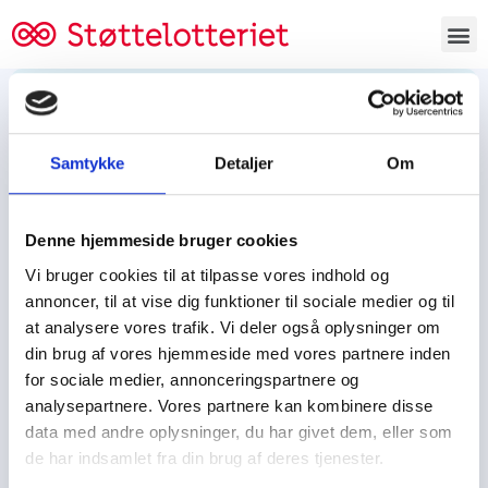
Bestil lodsedler
Samtykke
Detaljer
Om
Tjen penge og støt
Tjen penge til:
Denne hjemmeside bruger cookies
Foreningen/klubben/holdet
Skolen/skoleklassen
Vi bruger cookies til at tilpasse vores indhold og
Spejdere/spejdergruppen/FDF’ere, m.fl.
annoncer, til at vise dig funktioner til sociale medier og til
at analysere vores trafik. Vi deler også oplysninger om
Kontor
din brug af vores hjemmeside med vores partnere inden
for sociale medier, annonceringspartnere og
Tjenpengeogstoet.dk
analysepartnere. Vores partnere kan kombinere disse
Ejby Industrivej 91
data med andre oplysninger, du har givet dem, eller som
DK – 2600 Glostrup
de har indsamlet fra din brug af deres tjenester.
CVR:
19347508