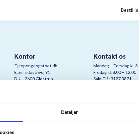
Bestil l
Kontor
Kontakt os
Tjenpengeogstoet.dk
Mandag – Torsdag kl. 8
Ejby Industrivej 91
Fredag kl. 8.00 – 12.00
DK – 2600 Glostrup
Salg Tlf.: 3127 3871
CVR:
19347508
Mail:
cjo@bording.dk
Detaljer
tteriet er et samarbejde imellem Kræftens Bekæmpelse og Bording Da
ookies