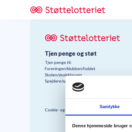
Tjen penge og støt
Tjen penge til:
Foreningen/klubben/holdet
Skolen/skoleklassen
Spejdere/spejdergruppen/FDF’ere, m.fl.
Samtykke
Cookie- og Persondatapolitik
Støttelo
Denne hjemmeside bruger c