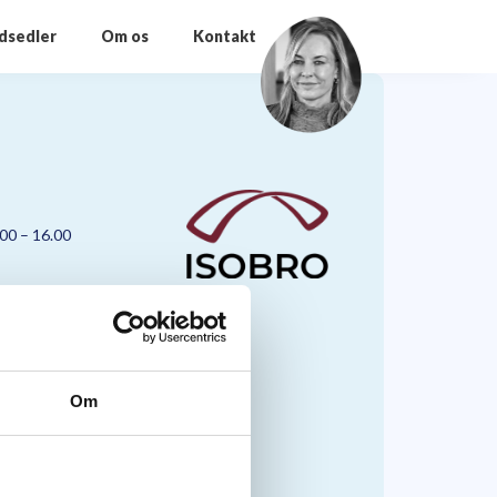
odsedler
Om os
Kontakt
.00 – 16.00
Om
nmark A/S