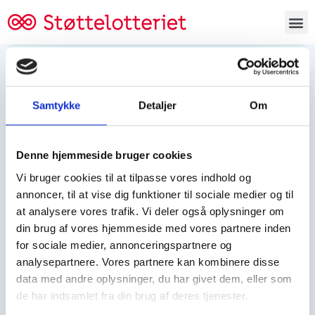
Bestil lodsedler
Samtykke
Detaljer
Om
Tjen penge og støt
Tjen penge til:
Denne hjemmeside bruger cookies
Foreningen/klubben/holdet
Skolen/skoleklassen
Vi bruger cookies til at tilpasse vores indhold og
Spejdere/spejdergruppen/FDF’ere, m.fl.
annoncer, til at vise dig funktioner til sociale medier og til
at analysere vores trafik. Vi deler også oplysninger om
Kontor
din brug af vores hjemmeside med vores partnere inden
for sociale medier, annonceringspartnere og
Tjenpengeogstoet.dk
analysepartnere. Vores partnere kan kombinere disse
Ejby Industrivej 91
data med andre oplysninger, du har givet dem, eller som
DK – 2600 Glostrup
de har indsamlet fra din brug af deres tjenester.
CVR:
19347508