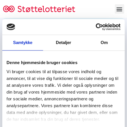
Bestil lodsedler
Samtykke
Detaljer
Om
Tjen penge og støt
Tjen penge til:
Denne hjemmeside bruger cookies
Foreningen/klubben/holdet
Skolen/skoleklassen
Vi bruger cookies til at tilpasse vores indhold og
Spejdere/spejdergruppen/FDF’ere, m.fl.
annoncer, til at vise dig funktioner til sociale medier og til
at analysere vores trafik. Vi deler også oplysninger om
Kontor
din brug af vores hjemmeside med vores partnere inden
for sociale medier, annonceringspartnere og
Tjenpengeogstoet.dk
analysepartnere. Vores partnere kan kombinere disse
Ejby Industrivej 91
data med andre oplysninger, du har givet dem, eller som
DK – 2600 Glostrup
de har indsamlet fra din brug af deres tjenester.
CVR:
19347508