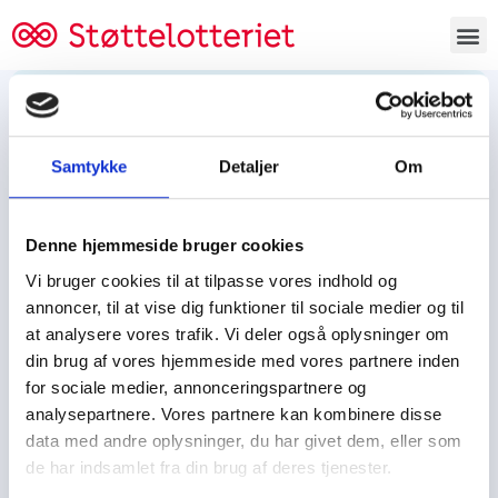
Bestil lodsedler
Samtykke
Detaljer
Om
Tjen penge og støt
Tjen penge til:
Denne hjemmeside bruger cookies
Foreningen/klubben/holdet
Skolen/skoleklassen
Vi bruger cookies til at tilpasse vores indhold og
Spejdere/spejdergruppen/FDF’ere, m.fl.
annoncer, til at vise dig funktioner til sociale medier og til
at analysere vores trafik. Vi deler også oplysninger om
Kontor
din brug af vores hjemmeside med vores partnere inden
for sociale medier, annonceringspartnere og
Tjenpengeogstoet.dk
analysepartnere. Vores partnere kan kombinere disse
Ejby Industrivej 91
data med andre oplysninger, du har givet dem, eller som
DK – 2600 Glostrup
de har indsamlet fra din brug af deres tjenester.
CVR:
19347508