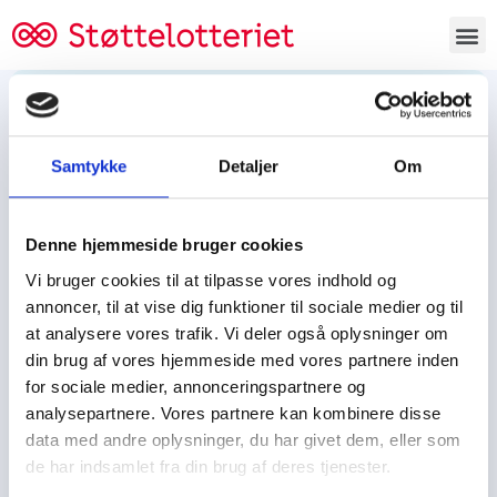
Bestil lodsedler
Samtykke
Detaljer
Om
Tjen penge og støt
Tjen penge til:
Denne hjemmeside bruger cookies
Foreningen/klubben/holdet
Skolen/skoleklassen
Vi bruger cookies til at tilpasse vores indhold og
Spejdere/spejdergruppen/FDF’ere, m.fl.
annoncer, til at vise dig funktioner til sociale medier og til
at analysere vores trafik. Vi deler også oplysninger om
Kontor
din brug af vores hjemmeside med vores partnere inden
for sociale medier, annonceringspartnere og
Tjenpengeogstoet.dk
analysepartnere. Vores partnere kan kombinere disse
Ejby Industrivej 91
data med andre oplysninger, du har givet dem, eller som
DK – 2600 Glostrup
de har indsamlet fra din brug af deres tjenester.
CVR:
19347508