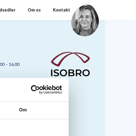
odsedler
Om os
Kontakt
.00 – 16.00
Om
nmark A/S