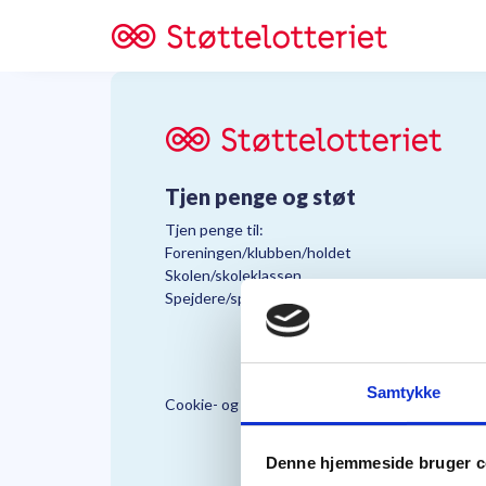
Tjen penge og støt
Tjen penge til:
Foreningen/klubben/holdet
Skolen/skoleklassen
Spejdere/spejdergruppen/FDF’ere, m.fl.
Samtykke
Cookie- og Persondatapolitik
Støttelo
Denne hjemmeside bruger c