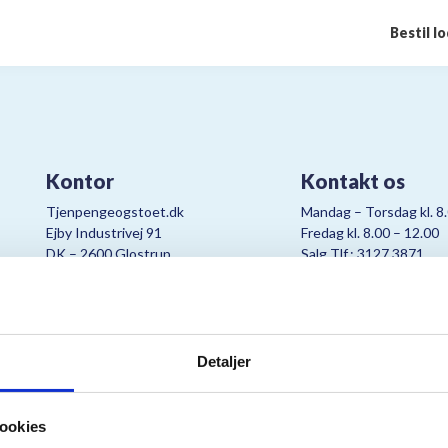
Bestil l
Kontor
Kontakt os
Tjenpengeogstoet.dk
Mandag – Torsdag kl. 8
Ejby Industrivej 91
Fredag kl. 8.00 – 12.00
DK – 2600 Glostrup
Salg Tlf.: 3127 3871
CVR:
19347508
Mail:
cjo@bording.dk
Detaljer
tteriet er et samarbejde imellem Kræftens Bekæmpelse og Bording Da
ookies