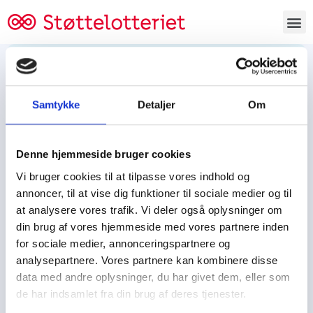
Bestil lodsedler
Samtykke
Detaljer
Om
Tjen penge og støt
Tjen penge til:
Denne hjemmeside bruger cookies
Foreningen/klubben/holdet
Skolen/skoleklassen
Vi bruger cookies til at tilpasse vores indhold og
Spejdere/spejdergruppen/FDF’ere, m.fl.
annoncer, til at vise dig funktioner til sociale medier og til
at analysere vores trafik. Vi deler også oplysninger om
Kontor
din brug af vores hjemmeside med vores partnere inden
for sociale medier, annonceringspartnere og
Tjenpengeogstoet.dk
analysepartnere. Vores partnere kan kombinere disse
Ejby Industrivej 91
data med andre oplysninger, du har givet dem, eller som
DK – 2600 Glostrup
de har indsamlet fra din brug af deres tjenester.
CVR:
19347508