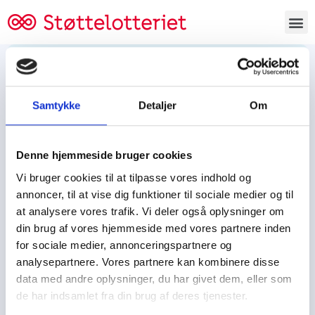
Bestil lodsedler
Samtykke
Detaljer
Om
Tjen penge og støt
Tjen penge til:
Denne hjemmeside bruger cookies
Foreningen/klubben/holdet
Skolen/skoleklassen
Vi bruger cookies til at tilpasse vores indhold og
Spejdere/spejdergruppen/FDF’ere, m.fl.
annoncer, til at vise dig funktioner til sociale medier og til
at analysere vores trafik. Vi deler også oplysninger om
Kontor
din brug af vores hjemmeside med vores partnere inden
for sociale medier, annonceringspartnere og
Tjenpengeogstoet.dk
analysepartnere. Vores partnere kan kombinere disse
Ejby Industrivej 91
data med andre oplysninger, du har givet dem, eller som
DK – 2600 Glostrup
de har indsamlet fra din brug af deres tjenester.
CVR:
19347508