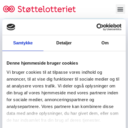
Bestil lodsedler
Samtykke
Detaljer
Om
Tjen penge og støt
Tjen penge til:
Denne hjemmeside bruger cookies
Foreningen/klubben/holdet
Skolen/skoleklassen
Vi bruger cookies til at tilpasse vores indhold og
Spejdere/spejdergruppen/FDF’ere, m.fl.
annoncer, til at vise dig funktioner til sociale medier og til
at analysere vores trafik. Vi deler også oplysninger om
Kontor
din brug af vores hjemmeside med vores partnere inden
for sociale medier, annonceringspartnere og
Tjenpengeogstoet.dk
analysepartnere. Vores partnere kan kombinere disse
Ejby Industrivej 91
data med andre oplysninger, du har givet dem, eller som
DK – 2600 Glostrup
de har indsamlet fra din brug af deres tjenester.
CVR:
19347508