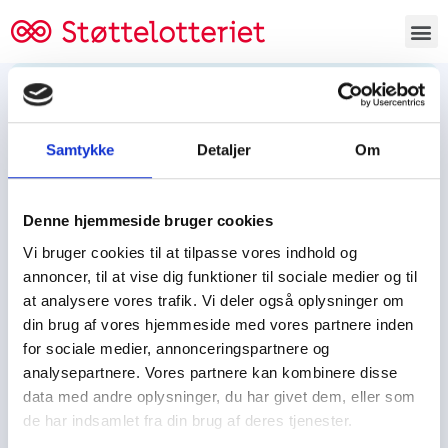
Bestil lodsedler
Samtykke
Detaljer
Om
Tjen penge og støt
Tjen penge til:
Denne hjemmeside bruger cookies
Foreningen/klubben/holdet
Skolen/skoleklassen
Vi bruger cookies til at tilpasse vores indhold og
Spejdere/spejdergruppen/FDF’ere, m.fl.
annoncer, til at vise dig funktioner til sociale medier og til
at analysere vores trafik. Vi deler også oplysninger om
Kontor
din brug af vores hjemmeside med vores partnere inden
for sociale medier, annonceringspartnere og
Tjenpengeogstoet.dk
analysepartnere. Vores partnere kan kombinere disse
Ejby Industrivej 91
data med andre oplysninger, du har givet dem, eller som
DK – 2600 Glostrup
de har indsamlet fra din brug af deres tjenester.
CVR:
19347508