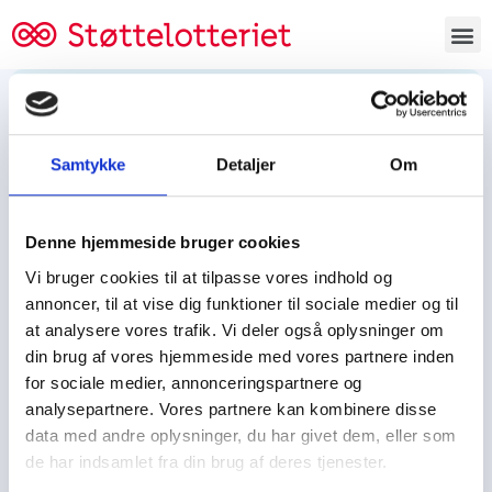
Bestil lodsedler
Samtykke
Detaljer
Om
Tjen penge og støt
Tjen penge til:
Denne hjemmeside bruger cookies
Foreningen/klubben/holdet
Skolen/skoleklassen
Vi bruger cookies til at tilpasse vores indhold og
Spejdere/spejdergruppen/FDF’ere, m.fl.
annoncer, til at vise dig funktioner til sociale medier og til
at analysere vores trafik. Vi deler også oplysninger om
Kontor
din brug af vores hjemmeside med vores partnere inden
for sociale medier, annonceringspartnere og
Tjenpengeogstoet.dk
analysepartnere. Vores partnere kan kombinere disse
Ejby Industrivej 91
data med andre oplysninger, du har givet dem, eller som
DK – 2600 Glostrup
de har indsamlet fra din brug af deres tjenester.
CVR:
19347508