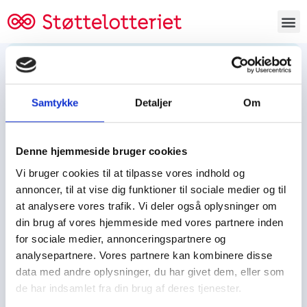
Bestil lodsedler
Samtykke
Detaljer
Om
Tjen penge og støt
Tjen penge til:
Denne hjemmeside bruger cookies
Foreningen/klubben/holdet
Skolen/skoleklassen
Vi bruger cookies til at tilpasse vores indhold og
Spejdere/spejdergruppen/FDF’ere, m.fl.
annoncer, til at vise dig funktioner til sociale medier og til
at analysere vores trafik. Vi deler også oplysninger om
Kontor
din brug af vores hjemmeside med vores partnere inden
for sociale medier, annonceringspartnere og
Tjenpengeogstoet.dk
analysepartnere. Vores partnere kan kombinere disse
Ejby Industrivej 91
data med andre oplysninger, du har givet dem, eller som
DK – 2600 Glostrup
de har indsamlet fra din brug af deres tjenester.
CVR:
19347508