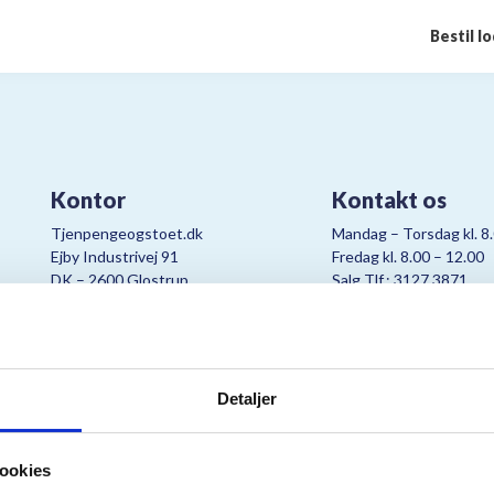
Bestil l
Kontor
Kontakt os
Tjenpengeogstoet.dk
Mandag – Torsdag kl. 8
Ejby Industrivej 91
Fredag kl. 8.00 – 12.00
DK – 2600 Glostrup
Salg Tlf.: 3127 3871
CVR:
19347508
Mail:
cjo@bording.dk
Detaljer
tteriet er et samarbejde imellem Kræftens Bekæmpelse og Bording Da
ookies