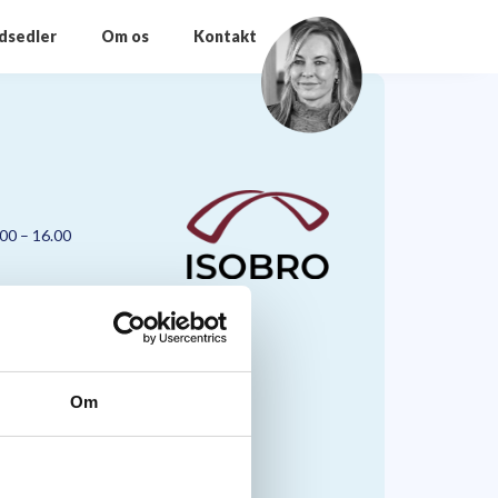
odsedler
Om os
Kontakt
.00 – 16.00
Om
nmark A/S