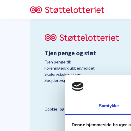
Tjen penge og støt
Tjen penge til:
Foreningen/klubben/holdet
Skolen/skoleklassen
Spejdere/spejdergruppen/FDF’ere, m.fl.
Samtykke
Cookie- og Persondatapolitik
Støttelo
Denne hjemmeside bruger c