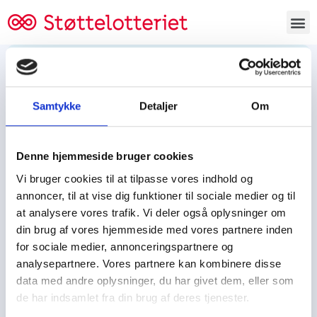
Bestil lodsedler
Samtykke
Detaljer
Om
Tjen penge og støt
Tjen penge til:
Denne hjemmeside bruger cookies
Foreningen/klubben/holdet
Skolen/skoleklassen
Vi bruger cookies til at tilpasse vores indhold og
Spejdere/spejdergruppen/FDF’ere, m.fl.
annoncer, til at vise dig funktioner til sociale medier og til
at analysere vores trafik. Vi deler også oplysninger om
Kontor
din brug af vores hjemmeside med vores partnere inden
for sociale medier, annonceringspartnere og
Tjenpengeogstoet.dk
analysepartnere. Vores partnere kan kombinere disse
Ejby Industrivej 91
data med andre oplysninger, du har givet dem, eller som
DK – 2600 Glostrup
de har indsamlet fra din brug af deres tjenester.
CVR:
19347508