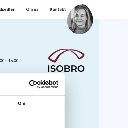
odsedler
Om os
Kontakt
.00 – 16.00
Om
nmark A/S