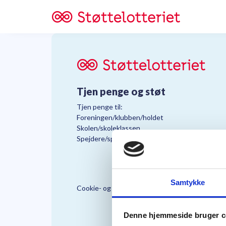
Tjen penge og støt
Tjen penge til:
Foreningen/klubben/holdet
Skolen/skoleklassen
Spejdere/spejdergruppen/FDF’ere, m.fl.
Samtykke
Cookie- og Persondatapolitik
Støttelo
Denne hjemmeside bruger c