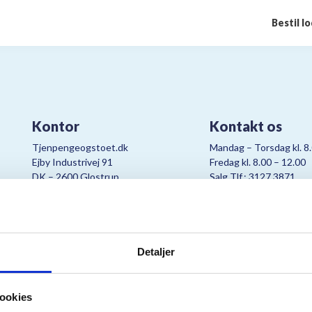
Bestil l
Kontor
Kontakt os
Tjenpengeogstoet.dk
Mandag – Torsdag kl. 8
Ejby Industrivej 91
Fredag kl. 8.00 – 12.00
DK – 2600 Glostrup
Salg Tlf.: 3127 3871
CVR:
19347508
Mail:
cjo@bording.dk
Detaljer
tteriet er et samarbejde imellem Kræftens Bekæmpelse og Bording Da
ookies