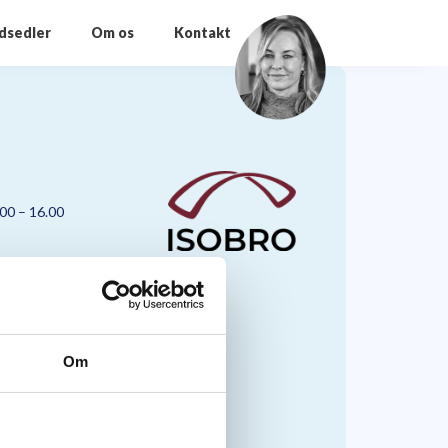
odsedler
Om os
Kontakt
.00 – 16.00
Om
nmark A/S