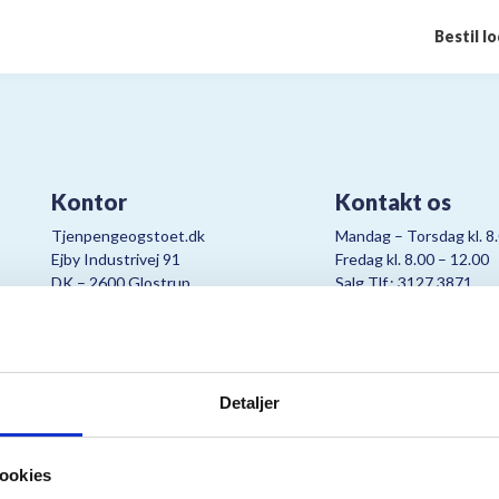
Bestil l
Kontor
Kontakt os
Tjenpengeogstoet.dk
Mandag – Torsdag kl. 8
Ejby Industrivej 91
Fredag kl. 8.00 – 12.00
DK – 2600 Glostrup
Salg Tlf.: 3127 3871
CVR:
19347508
Mail:
cjo@bording.dk
Detaljer
tteriet er et samarbejde imellem Kræftens Bekæmpelse og Bording Da
ookies