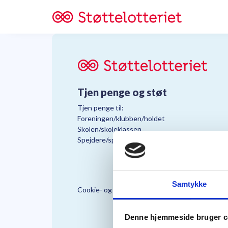
Tjen penge og støt
Tjen penge til:
Foreningen/klubben/holdet
Skolen/skoleklassen
Spejdere/spejdergruppen/FDF’ere, m.fl.
Samtykke
Cookie- og Persondatapolitik
Støttelo
Denne hjemmeside bruger c