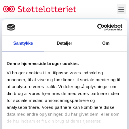
Bestil lodsedler
Samtykke
Detaljer
Om
Tjen penge og støt
Tjen penge til:
Denne hjemmeside bruger cookies
Foreningen/klubben/holdet
Skolen/skoleklassen
Vi bruger cookies til at tilpasse vores indhold og
Spejdere/spejdergruppen/FDF’ere, m.fl.
annoncer, til at vise dig funktioner til sociale medier og til
at analysere vores trafik. Vi deler også oplysninger om
Kontor
din brug af vores hjemmeside med vores partnere inden
for sociale medier, annonceringspartnere og
Tjenpengeogstoet.dk
analysepartnere. Vores partnere kan kombinere disse
Ejby Industrivej 91
data med andre oplysninger, du har givet dem, eller som
DK – 2600 Glostrup
de har indsamlet fra din brug af deres tjenester.
CVR:
19347508