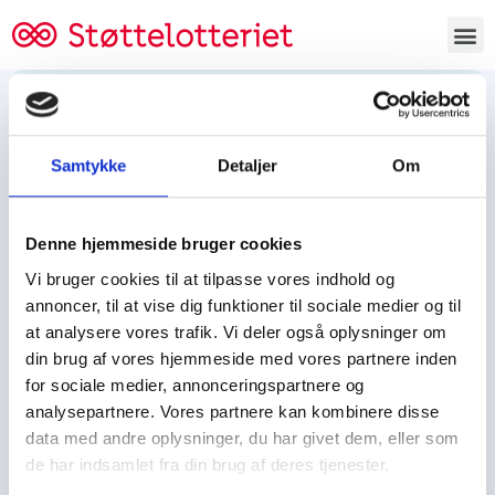
Bestil lodsedler
Samtykke
Detaljer
Om
Tjen penge og støt
Tjen penge til:
Denne hjemmeside bruger cookies
Foreningen/klubben/holdet
Skolen/skoleklassen
Vi bruger cookies til at tilpasse vores indhold og
Spejdere/spejdergruppen/FDF’ere, m.fl.
annoncer, til at vise dig funktioner til sociale medier og til
at analysere vores trafik. Vi deler også oplysninger om
Kontor
din brug af vores hjemmeside med vores partnere inden
for sociale medier, annonceringspartnere og
Tjenpengeogstoet.dk
analysepartnere. Vores partnere kan kombinere disse
Ejby Industrivej 91
data med andre oplysninger, du har givet dem, eller som
DK – 2600 Glostrup
de har indsamlet fra din brug af deres tjenester.
CVR:
19347508