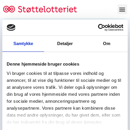
Bestil lodsedler
Samtykke
Detaljer
Om
Tjen penge og støt
Tjen penge til:
Denne hjemmeside bruger cookies
Foreningen/klubben/holdet
Skolen/skoleklassen
Vi bruger cookies til at tilpasse vores indhold og
Spejdere/spejdergruppen/FDF’ere, m.fl.
annoncer, til at vise dig funktioner til sociale medier og til
at analysere vores trafik. Vi deler også oplysninger om
Kontor
din brug af vores hjemmeside med vores partnere inden
for sociale medier, annonceringspartnere og
Tjenpengeogstoet.dk
analysepartnere. Vores partnere kan kombinere disse
Ejby Industrivej 91
data med andre oplysninger, du har givet dem, eller som
DK – 2600 Glostrup
de har indsamlet fra din brug af deres tjenester.
CVR:
19347508