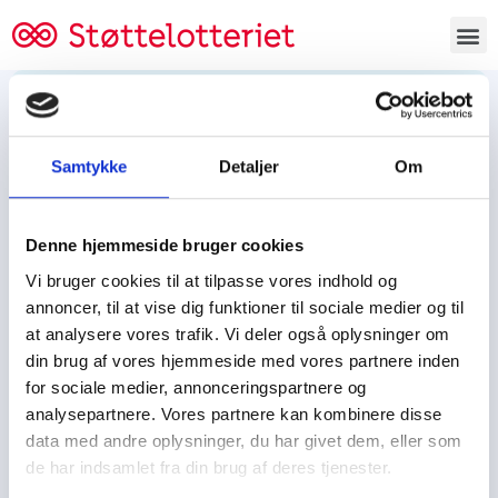
Bestil lodsedler
Samtykke
Detaljer
Om
Tjen penge og støt
Tjen penge til:
Denne hjemmeside bruger cookies
Foreningen/klubben/holdet
Skolen/skoleklassen
Vi bruger cookies til at tilpasse vores indhold og
Spejdere/spejdergruppen/FDF’ere, m.fl.
annoncer, til at vise dig funktioner til sociale medier og til
at analysere vores trafik. Vi deler også oplysninger om
Kontor
din brug af vores hjemmeside med vores partnere inden
for sociale medier, annonceringspartnere og
Tjenpengeogstoet.dk
analysepartnere. Vores partnere kan kombinere disse
Ejby Industrivej 91
data med andre oplysninger, du har givet dem, eller som
DK – 2600 Glostrup
de har indsamlet fra din brug af deres tjenester.
CVR:
19347508