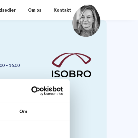
odsedler
Om os
Kontakt
.00 – 16.00
Om
nmark A/S