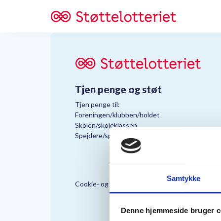
Tjen penge og støt
Tjen penge til:
Foreningen/klubben/holdet
Skolen/skoleklassen
Spejdere/spejdergruppen/FDF’ere, m.fl.
Samtykke
Cookie- og Persondatapolitik
Støttelo
Denne hjemmeside bruger c