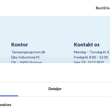
Bestil l
Kontor
Kontakt os
Tjenpengeogstoet.dk
Mandag – Torsdag kl. 8
Ejby Industrivej 91
Fredag kl. 8.00 – 12.00
DK – 2600 Glostrup
Salg Tlf.: 3127 3871
CVR:
19347508
Mail:
cjo@bording.dk
Detaljer
tteriet er et samarbejde imellem Kræftens Bekæmpelse og Bording Da
ookies