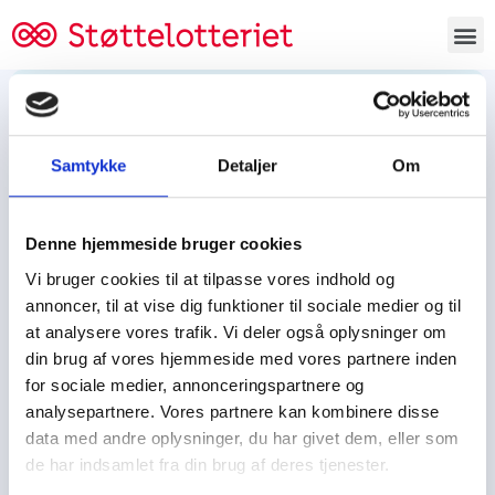
Bestil lodsedler
Samtykke
Detaljer
Om
Tjen penge og støt
Tjen penge til:
Denne hjemmeside bruger cookies
Foreningen/klubben/holdet
Skolen/skoleklassen
Vi bruger cookies til at tilpasse vores indhold og
Spejdere/spejdergruppen/FDF’ere, m.fl.
annoncer, til at vise dig funktioner til sociale medier og til
at analysere vores trafik. Vi deler også oplysninger om
Kontor
din brug af vores hjemmeside med vores partnere inden
for sociale medier, annonceringspartnere og
Tjenpengeogstoet.dk
analysepartnere. Vores partnere kan kombinere disse
Ejby Industrivej 91
data med andre oplysninger, du har givet dem, eller som
DK – 2600 Glostrup
de har indsamlet fra din brug af deres tjenester.
CVR:
19347508