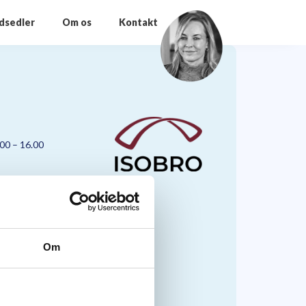
odsedler
Om os
Kontakt
.00 – 16.00
Om
nmark A/S