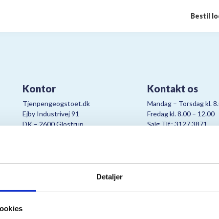
Bestil l
Kontor
Kontakt os
Tjenpengeogstoet.dk
Mandag – Torsdag kl. 8
Ejby Industrivej 91
Fredag kl. 8.00 – 12.00
DK – 2600 Glostrup
Salg Tlf.: 3127 3871
CVR:
19347508
Mail:
cjo@bording.dk
Detaljer
tteriet er et samarbejde imellem Kræftens Bekæmpelse og Bording Da
ookies