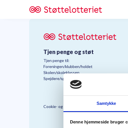
Tjen penge og støt
Tjen penge til:
Foreningen/klubben/holdet
Skolen/skoleklassen
Spejdere/spejdergruppen/FDF’ere, m.fl.
Samtykke
Cookie- og Persondatapolitik
Støttelo
Denne hjemmeside bruger c