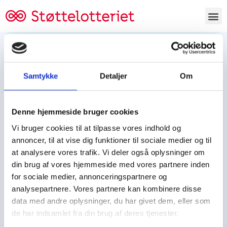
Bestil lodsedler
Samtykke
Detaljer
Om
Tjen penge og støt
Tjen penge til:
Denne hjemmeside bruger cookies
Foreningen/klubben/holdet
Skolen/skoleklassen
Vi bruger cookies til at tilpasse vores indhold og
Spejdere/spejdergruppen/FDF’ere, m.fl.
annoncer, til at vise dig funktioner til sociale medier og til
at analysere vores trafik. Vi deler også oplysninger om
Kontor
din brug af vores hjemmeside med vores partnere inden
for sociale medier, annonceringspartnere og
Tjenpengeogstoet.dk
analysepartnere. Vores partnere kan kombinere disse
Ejby Industrivej 91
data med andre oplysninger, du har givet dem, eller som
DK – 2600 Glostrup
de har indsamlet fra din brug af deres tjenester.
CVR:
19347508