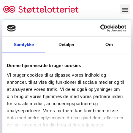
Bestil lodsedler
Samtykke
Detaljer
Om
Tjen penge og støt
Tjen penge til:
Denne hjemmeside bruger cookies
Foreningen/klubben/holdet
Skolen/skoleklassen
Vi bruger cookies til at tilpasse vores indhold og
Spejdere/spejdergruppen/FDF’ere, m.fl.
annoncer, til at vise dig funktioner til sociale medier og til
at analysere vores trafik. Vi deler også oplysninger om
Kontor
din brug af vores hjemmeside med vores partnere inden
for sociale medier, annonceringspartnere og
Tjenpengeogstoet.dk
analysepartnere. Vores partnere kan kombinere disse
Ejby Industrivej 91
data med andre oplysninger, du har givet dem, eller som
DK – 2600 Glostrup
de har indsamlet fra din brug af deres tjenester.
CVR:
19347508