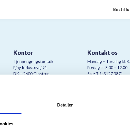
Bestil l
Kontor
Kontakt os
Tjenpengeogstoet.dk
Mandag – Torsdag kl. 8
Ejby Industrivej 91
Fredag kl. 8.00 – 12.00
DK – 2600 Glostrup
Salg Tlf.: 3127 3871
CVR:
19347508
Mail:
cjo@bording.dk
Detaljer
tteriet er et samarbejde imellem Kræftens Bekæmpelse og Bording Da
ookies