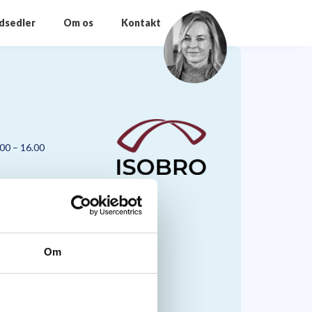
odsedler
Om os
Kontakt
.00 – 16.00
Om
nmark A/S