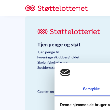
Tjen penge og støt
Tjen penge til:
Foreningen/klubben/holdet
Skolen/skoleklassen
Spejdere/spejdergruppen/FDF’ere, m.fl.
Samtykke
Cookie- og Persondatapolitik
Støttelo
Denne hjemmeside bruger c