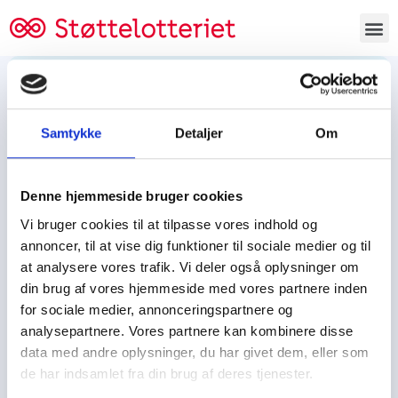
Bestil lodsedler
Samtykke
Detaljer
Om
Tjen penge og støt
Tjen penge til:
Denne hjemmeside bruger cookies
Foreningen/klubben/holdet
Skolen/skoleklassen
Vi bruger cookies til at tilpasse vores indhold og
Spejdere/spejdergruppen/FDF’ere, m.fl.
annoncer, til at vise dig funktioner til sociale medier og til
at analysere vores trafik. Vi deler også oplysninger om
Kontor
din brug af vores hjemmeside med vores partnere inden
for sociale medier, annonceringspartnere og
Tjenpengeogstoet.dk
analysepartnere. Vores partnere kan kombinere disse
Ejby Industrivej 91
data med andre oplysninger, du har givet dem, eller som
DK – 2600 Glostrup
de har indsamlet fra din brug af deres tjenester.
CVR:
19347508