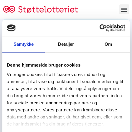
Bestil lodsedler
Samtykke
Detaljer
Om
Tjen penge og støt
Tjen penge til:
Denne hjemmeside bruger cookies
Foreningen/klubben/holdet
Skolen/skoleklassen
Vi bruger cookies til at tilpasse vores indhold og
Spejdere/spejdergruppen/FDF’ere, m.fl.
annoncer, til at vise dig funktioner til sociale medier og til
at analysere vores trafik. Vi deler også oplysninger om
Kontor
din brug af vores hjemmeside med vores partnere inden
for sociale medier, annonceringspartnere og
Tjenpengeogstoet.dk
analysepartnere. Vores partnere kan kombinere disse
Ejby Industrivej 91
data med andre oplysninger, du har givet dem, eller som
DK – 2600 Glostrup
de har indsamlet fra din brug af deres tjenester.
CVR:
19347508