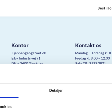
Bestil l
Kontor
Kontakt os
Tjenpengeogstoet.dk
Mandag – Torsdag kl. 8
Ejby Industrivej 91
Fredag kl. 8.00 – 12.00
DK – 2600 Glostrup
Salg Tlf.: 3127 3871
CVR:
19347508
Mail:
cjo@bording.dk
Detaljer
tteriet er et samarbejde imellem Kræftens Bekæmpelse og Bording Da
ookies