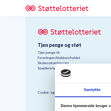
Tjen penge og støt
Tjen penge til:
Foreningen/klubben/holdet
Skolen/skoleklassen
Spejdere/spejdergruppen/FDF’ere, m.fl.
Samtykke
Cookie- og Persondatapolitik
Støttelo
Denne hjemmeside bruger c