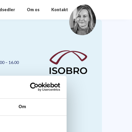
odsedler
Om os
Kontakt
.00 – 16.00
Om
nmark A/S